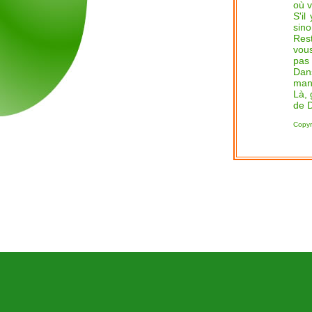
où v
S'il
sino
Res
vous
pas
Dans
mang
Là, 
de D
Copyr