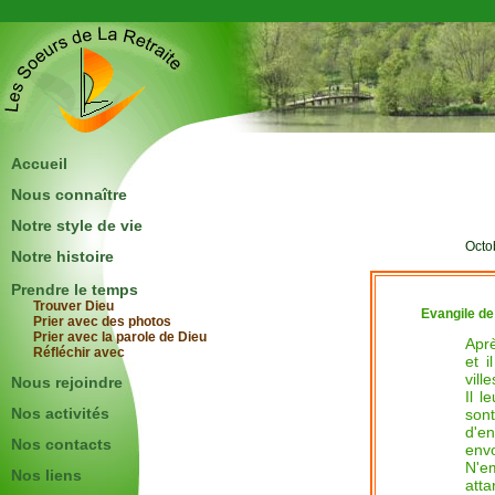
Accueil
Nous connaître
Notre style de vie
Octo
Notre histoire
Prendre le temps
Trouver Dieu
Evangile de
Prier avec des photos
Prier avec la parole de Dieu
Aprè
Réfléchir avec
et i
vill
Nous rejoindre
Il l
Nos activités
son
d'e
Nos contacts
env
N'e
Nos liens
atta